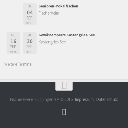
Senioren-Pokalfischen
FR.
04
Fischerheim
SEP.
2026
Gewässersperre Kastengries-See
MI.
MI.
16
30
Kastengries-See
SEP.
SEP.
2026
2026
Weitere Termine
Fischereiverein Elchingen e.V. © 2016 |
Impressum
|
Datenschutz