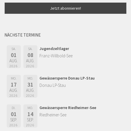
NÄCHSTE TERMINE
Jugendzeltlager
SA.
SA.
01
08
Franz-Willbold-See
AUG.
AUG.
2026
2026
Gewässersperre Donau LP-Stau
MO.
MO.
17
31
Donau LP-Stau
AUG.
AUG.
2026
2026
Gewässersperre Riedheimer-See
DI.
MO.
01
14
Riedheimer-See
SEP.
SEP.
2026
2026