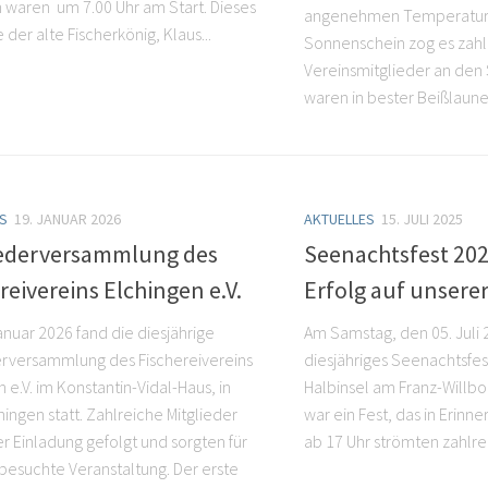
 waren um 7.00 Uhr am Start. Dieses
angenehmen Temperatur
e der alte Fischerkönig, Klaus...
Sonnenschein zog es zahl
Vereinsmitglieder an den 
waren in bester Beißlaune.
S
19. JANUAR 2026
AKTUELLES
15. JULI 2025
iederversammlung des
Seenachtsfest 2025
reivereins Elchingen e.V.
Erfolg auf unserer
anuar 2026 fand die diesjährige
Am Samstag, den 05. Juli 
erversammlung des Fischereivereins
diesjähriges Seenachtsfes
 e.V. im Konstantin-Vidal-Haus, in
Halbinsel am Franz-Willbo
ingen statt. Zahlreiche Mitglieder
war ein Fest, das in Erinne
r Einladung gefolgt und sorgten für
ab 17 Uhr strömten zahlre
 besuchte Veranstaltung. Der erste