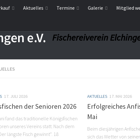
rkauf
Aktuelles
Termine
Galerie
Mitglied w
Fischereiverein Elchinge
UELLES
S
17. JULI 2026
AKTUELLES
17. MAI 2026
sfischen der Senioren 2026
Erfolgreiches Anf
Mai
ni fand das traditionelle Königsfischen
oren unseres Vereins statt. Nach dem
Beim diesjährigen Anfisch
Der längste Fisch gewinnt“. 18
sich das Wetter von seiner