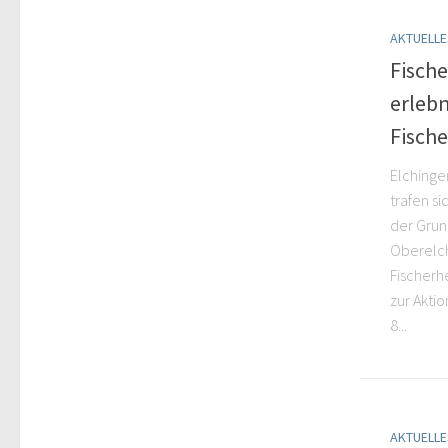
AKTUELLE
Fisch
erlebn
Fische
Elchinge
trafen si
der Grun
Oberelc
Fischerh
zur Akti
8...
AKTUELLE