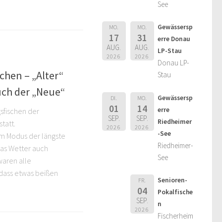
See
Gewässersp
MO.
MO.
17
31
erre Donau
AUG.
AUG.
LP-Stau
2026
2026
Donau LP-
chen – „Alter“
Stau
uch der „Neue“
Gewässersp
DI.
MO.
01
14
erre
gsfischen der
SEP.
SEP.
Riedheimer
tatt.
2026
2026
-See
m Modus der längste
Riedheimer-
as Wetter auch
See
waren alle
dass etwas beißen
Senioren-
FR.
04
Pokalfische
SEP.
n
2026
Fischerheim