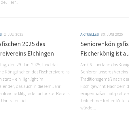
de, Herr...
S
2. JULI 2025
AKTUELLES
30. JUNI 2025
sfischen 2025 des
Seniorenkönigsfis
reivereins Elchingen
Fischerkönig ist a
ag, den 29. Juni 2025, fand das
Am 06. Juni fand das Köni
che Königsfischen des Fischereivereins
Senioren unseres Vereins s
 statt – ein Highlight im
Traditionsgemäß nach de
alender, das auch in diesem Jahr
Fisch gewinnt. Nachdem d
ahlreiche Mitglieder anlockte. Bereits
einigermaßen mitspielte 
Uhr trafen sich...
Teilnehmer frohen Mutes 
würde....