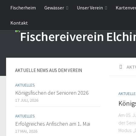
Fischerheim
Gewässer
Unser Verein
Kartenve
Kontakt
AKT
AKTUELLE NEWS AUS DEM VEREIN
AKTUELLES
Königsfischen der Senioren 2026
AKTUELLE
17 JULI, 2026
König
Am 05. Ju
AKTUELLES
der Seni
Erfolgreiches Anfischen am 1. Mai
Modus: „
17 MAI, 2026