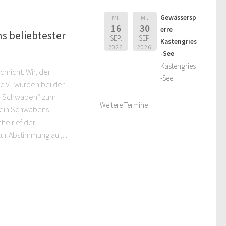
Gewässersp
MI.
MI.
16
30
erre
s beliebtester
SEP.
SEP.
Kastengries
2026
2026
-See
Kastengries
hricht: Wir, der
-See
e.V., wurden bei der
10 Schwaben“ zum
Weitere Termine
rein Schwabens
e rief der
r Abstimmung auf,...