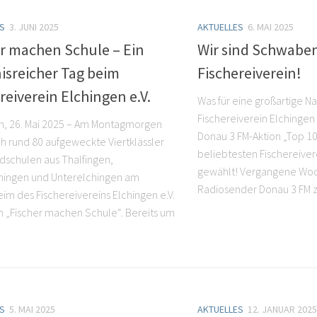
S
3. JUNI 2025
AKTUELLES
6. MAI 2025
er machen Schule – Ein
Wir sind Schwaben
isreicher Tag beim
Fischereiverein!
reiverein Elchingen e.V.
Was für eine großartige Nac
Fischereiverein Elchingen 
n, 26. Mai 2025 – Am Montagmorgen
Donau 3 FM-Aktion „Top 
ch rund 80 aufgeweckte Viertklässler
beliebtesten Fischereive
dschulen aus Thalfingen,
gewählt! Vergangene Woch
hingen und Unterelchingen am
Radiosender Donau 3 FM zu
eim des Fischereivereins Elchingen e.V.
on „Fischer machen Schule“. Bereits um
S
5. MAI 2025
AKTUELLES
12. JANUAR 2025