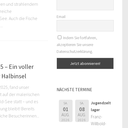
en und strahlendem
reiche
Email
See. Auch die Fische
..
Indem Sie fortfahren,
akzeptieren Sie unsere
Datenschutzerklärung.
 – Ein voller
 Halbinsel
2025, fand unser
NÄCHSTE TERMINE
t auf der malerischen
ld-See statt – und es
Jugendzelt
SA.
SA.
01
08
rung bleibt! Bereits
lager
AUG.
AUG.
iche Besucherinnen...
Franz-
2026
2026
Willbold-