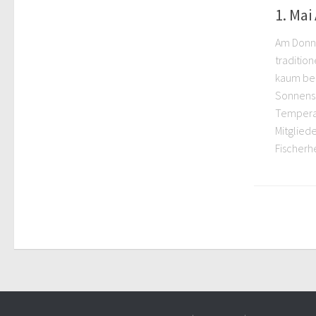
1. Mai
Am Donne
tradition
kaum bes
Sonnens
Temperat
Mitglied
Fischerhe