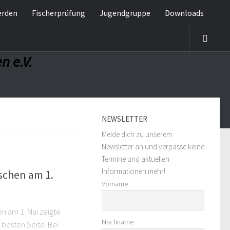
erden
Fischerprüfung
Jugendgruppe
Downloads
n e.V.
NEWSLETTER
Melde dich zu unserem
Newsletter an und verpasse keine
Termine und aktuellen
Informationen mehr!
ischen am 1.
Vorname
en am 1. Mai zeigte
Nachname
 besten Seite. Bei