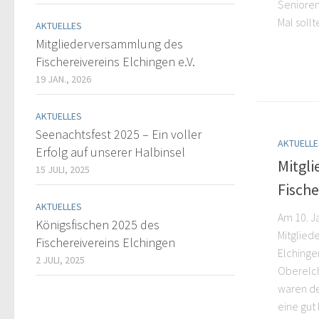
Senioren
Mal sollt
AKTUELLES
Mitgliederversammlung des
Fischereivereins Elchingen e.V.
19 JAN., 2026
AKTUELLES
Seenachtsfest 2025 – Ein voller
AKTUELLE
Erfolg auf unserer Halbinsel
Mitgl
15 JULI, 2025
Fische
AKTUELLES
Am 10. J
Königsfischen 2025 des
Mitglied
Fischereivereins Elchingen
Elchingen
2 JULI, 2025
Oberelch
waren de
eine gut