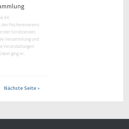
rsammlung
ie 64.
des Fischereivereins
 erster Vorsitzender,
 die Versammlung und
ie Veranstaltungen
bei ging er...
Nächste Seite »