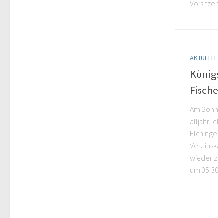
Vorsitzen
AKTUELLE
König
Fische
Am Sonnt
alljährli
Elchingen
Vereinsk
wieder z
um 05:30 