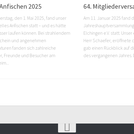
 Anfischen 2025
64. Mitgliederve
rstag, den 1. Mai 2025, fand unser
Am 11. Januar 2025 fand d
elles Anfischen statt – und es hätte
Jahreshauptversammlung 
ser laufen können. Bei strahlendem
Elchingen e.V. statt. Unser
chein und angenehmen
Herr Schaefer, eröffnete
uren fanden sich zahlreiche
gab einen Rückblick auf d
er, Freunde und Besucher am
des vergangenen Jahres. Da
im...