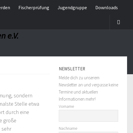
erden
Fischerprüfung
Jugendgruppe
Downloads
n e.V.
NEWSLETTER
Melde dich zu unserem
Newsletter an und verpasse keine
Termine und aktuellen
mmung, sondern
Informationen mehr!
hmalste Stelle etwa
Vorname
ort durch eine
ne große
 sehr
Nachname