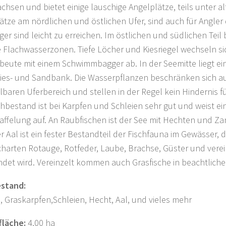
chsen und bietet einige lauschige Angelplätze, teils unter al
ätze am nördlichen und östlichen Ufer, sind auch für Angler 
er sind leicht zu erreichen. Im östlichen und südlichen Teil 
e Flachwasserzonen. Tiefe Löcher und Kiesriegel wechseln si
beute mit einem Schwimmbagger ab. In der Seemitte liegt ein
ies- und Sandbank. Die Wasserpflanzen beschränken sich a
lbaren Uferbereich und stellen in der Regel kein Hindernis für
chbestand ist bei Karpfen und Schleien sehr gut und weist ei
taffelung auf. An Raubfischen ist der See mit Hechten und Za
r Aal ist ein fester Bestandteil der Fischfauna im Gewässer, d
charten Rotauge, Rotfeder, Laube, Brachse, Güster und verein
det wird. Vereinzelt kommen auch Grasfische in beachtliche
estand:
, Graskarpfen,Schleien, Hecht, Aal, und vieles mehr
fläche:
4,00 ha