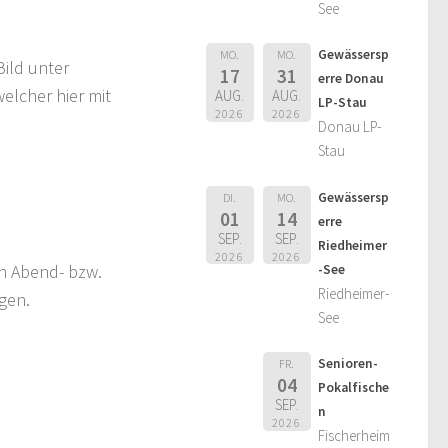
See
Gewässersp
MO.
MO.
ild unter
17
31
erre Donau
welcher hier mit
AUG.
AUG.
LP-Stau
2026
2026
Donau LP-
Stau
Gewässersp
DI.
MO.
01
14
erre
SEP.
SEP.
Riedheimer
2026
2026
en Abend- bzw.
-See
Riedheimer-
gen.
See
Senioren-
FR.
04
Pokalfische
SEP.
n
2026
Fischerheim