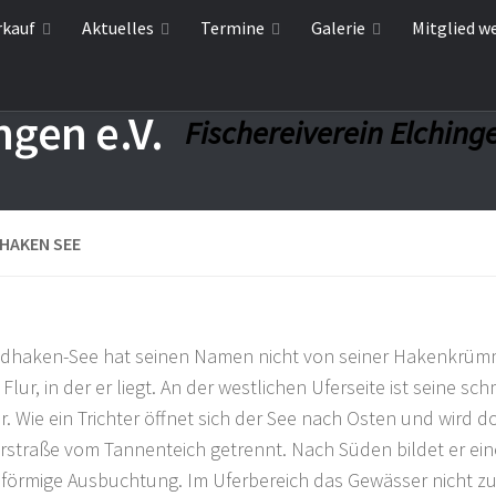
rkauf
Aktuelles
Termine
Galerie
Mitglied w
Fischereiverein Elchinge
HAKEN SEE
ndhaken-See hat seinen Namen nicht von seiner Hakenkrü
Flur, in der er liegt. An der westlichen Uferseite ist seine sc
r. Wie ein Trichter öffnet sich der See nach Osten und wird d
rstraße vom Tannenteich getrennt. Nach Süden bildet er ei
örmige Ausbuchtung. Im Uferbereich das Gewässer nicht zu