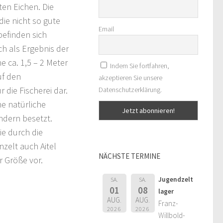
ten Eichen. Die
die nicht so gute
Email
befinden sich
ch als Ergebnis der
e ca. 1,5 – 2 Meter
Indem Sie fortfahren,
uf den
akzeptieren Sie unsere
 die Fischerei dar.
Datenschutzerklärung.
ne natürliche
ndern besetzt.
ie durch die
zelt auch Aitel
NÄCHSTE TERMINE
r Größe vor.
Jugendzelt
SA.
SA.
01
08
lager
AUG.
AUG.
Franz-
2026
2026
Willbold-