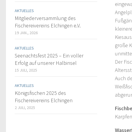
eingewa
AKTUELLES
Angelpl
Mitgliederversammlung des
Fußgäng
Fischereivereins Elchingen e.V.
kleiner
19 JAN., 2026
Kiesaus
große K
AKTUELLES
unmitte
Seenachtsfest 2025 – Ein voller
Der Fis
Erfolg auf unserer Halbinsel
Alterss
15 JULI, 2025
Auch de
AKTUELLES
Weißfis
Königsfischen 2025 des
abgerun
Fischereivereins Elchingen
2 JULI, 2025
Fischb
Karpfen
Wasser