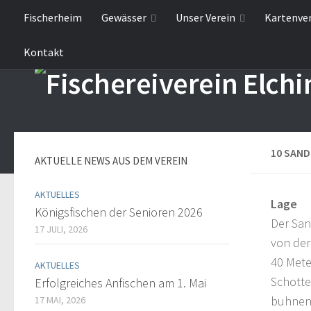
Fischerheim
Gewässer
Unser Verein
Kartenve
Kontakt
10 SAND
AKTUELLE NEWS AUS DEM VEREIN
AKTUELLES
Lage
Königsfischen der Senioren 2026
Der Sa
17 JULI, 2026
von der 
40 Mete
AKTUELLES
Schotte
Erfolgreiches Anfischen am 1. Mai
buhnenf
17 MAI, 2026