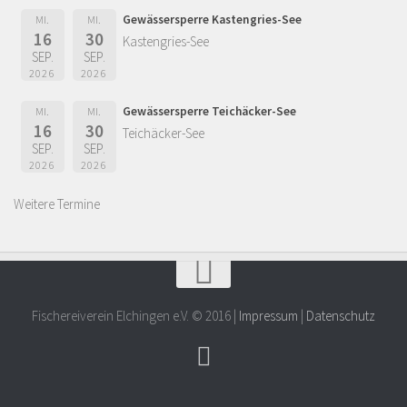
Gewässersperre Kastengries-See
MI.
MI.
16
30
Kastengries-See
SEP.
SEP.
2026
2026
Gewässersperre Teichäcker-See
MI.
MI.
16
30
Teichäcker-See
SEP.
SEP.
2026
2026
Weitere Termine
Fischereiverein Elchingen e.V. © 2016 |
Impressum
|
Datenschutz