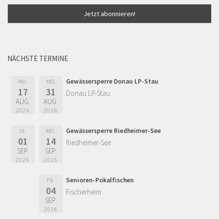
NÄCHSTE TERMINE
Gewässersperre Donau LP-Stau
MO.
MO.
17
31
Donau LP-Stau
AUG.
AUG.
2026
2026
Gewässersperre Riedheimer-See
DI.
MO.
01
14
Riedheimer-See
SEP.
SEP.
2026
2026
Senioren-Pokalfischen
FR.
04
Fischerheim
SEP.
2026