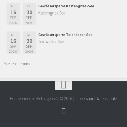
Gewässersperre Kastengries-See
MI.
MI.
16
30
Kastengries-See
SEP.
SEP.
2026
2026
Gewässersperre Teichäcker-See
MI.
MI.
16
30
Teichäcker-See
SEP.
SEP.
2026
2026
Weitere Termine
Fischereiverein Elchingen e.V. © 2016 |
Impressum
|
Datenschutz