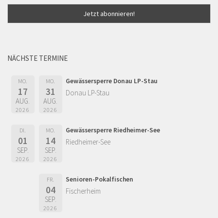
NÄCHSTE TERMINE
Gewässersperre Donau LP-Stau
MO.
MO.
17
31
Donau LP-Stau
AUG.
AUG.
2026
2026
Gewässersperre Riedheimer-See
DI.
MO.
01
14
Riedheimer-See
SEP.
SEP.
2026
2026
Senioren-Pokalfischen
FR.
04
Fischerheim
SEP.
2026