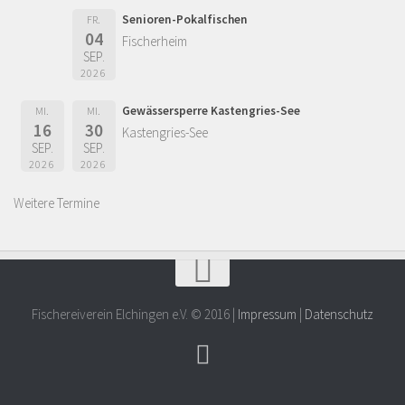
Senioren-Pokalfischen
FR.
04
Fischerheim
SEP.
2026
Gewässersperre Kastengries-See
MI.
MI.
16
30
Kastengries-See
SEP.
SEP.
2026
2026
Weitere Termine
Fischereiverein Elchingen e.V. © 2016 |
Impressum
|
Datenschutz