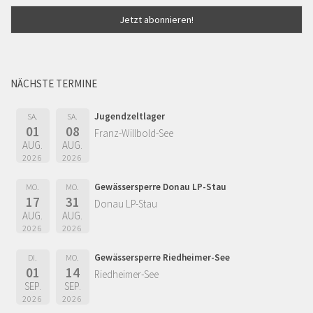
NÄCHSTE TERMINE
Jugendzeltlager
SA.
SA.
01
08
Franz-Willbold-See
AUG.
AUG.
2026
2026
Gewässersperre Donau LP-Stau
MO.
MO.
17
31
Donau LP-Stau
AUG.
AUG.
2026
2026
Gewässersperre Riedheimer-See
DI.
MO.
01
14
Riedheimer-See
SEP.
SEP.
2026
2026