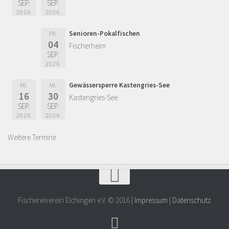
SEP.
SEP.
2026
2026
Senioren-Pokalfischen
FR.
04
Fischerheim
SEP.
2026
Gewässersperre Kastengries-See
MI.
MI.
16
30
Kastengries-See
SEP.
SEP.
2026
2026
Weitere Termine
Fischereiverein Elchingen e.V. © 2016 |
Impressum
|
Datenschutz