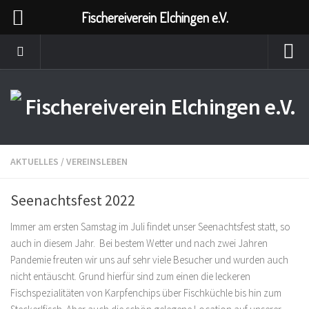
Fischereiverein Elchingen e.V.
AKTUELLES
/
VEREINSLEBEN
Seenachtsfest 2022
Immer am ersten Samstag im Juli findet unser Seenachtsfest statt, so
auch in diesem Jahr. Bei bestem Wetter und nach zwei Jahren
Pandemie freuten wir uns auf sehr viele Besucher und wurden auch
nicht entäuscht. Grund hierfür sind zum einen die leckeren
Fischspezialitäten von Karpfenchips über Fischküchle bis hin zum