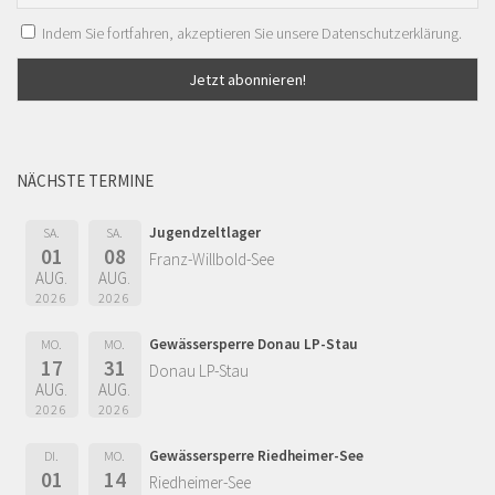
Indem Sie fortfahren, akzeptieren Sie unsere Datenschutzerklärung.
NÄCHSTE TERMINE
Jugendzeltlager
SA.
SA.
01
08
Franz-Willbold-See
AUG.
AUG.
2026
2026
Gewässersperre Donau LP-Stau
MO.
MO.
17
31
Donau LP-Stau
AUG.
AUG.
2026
2026
Gewässersperre Riedheimer-See
DI.
MO.
01
14
Riedheimer-See