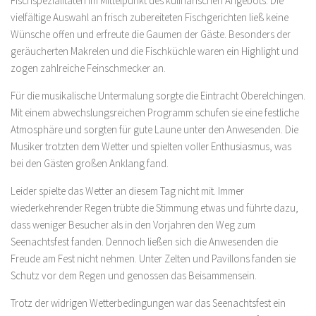
Fischspezialitäten im Mittelpunkt des kulinarischen Angebots. Die
vielfältige Auswahl an frisch zubereiteten Fischgerichten ließ keine
Wünsche offen und erfreute die Gaumen der Gäste. Besonders der
geräucherten Makrelen und die Fischküchle waren ein Highlight und
zogen zahlreiche Feinschmecker an.
Für die musikalische Untermalung sorgte die Eintracht Oberelchingen.
Mit einem abwechslungsreichen Programm schufen sie eine festliche
Atmosphäre und sorgten für gute Laune unter den Anwesenden. Die
Musiker trotzten dem Wetter und spielten voller Enthusiasmus, was
bei den Gästen großen Anklang fand.
Leider spielte das Wetter an diesem Tag nicht mit. Immer
wiederkehrender Regen trübte die Stimmung etwas und führte dazu,
dass weniger Besucher als in den Vorjahren den Weg zum
Seenachtsfest fanden. Dennoch ließen sich die Anwesenden die
Freude am Fest nicht nehmen. Unter Zelten und Pavillons fanden sie
Schutz vor dem Regen und genossen das Beisammensein.
Trotz der widrigen Wetterbedingungen war das Seenachtsfest ein