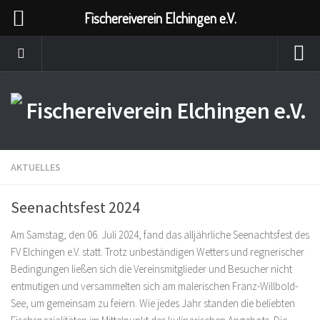
Fischereiverein Elchingen e.V.
AKTUELLES
Seenachtsfest 2024
Am Samstag, den 06. Juli 2024, fand das alljährliche Seenachtsfest des
FV Elchingen e.V. statt. Trotz unbeständigen Wetters und regnerischer
Bedingungen ließen sich die Vereinsmitglieder und Besucher nicht
entmutigen und versammelten sich am malerischen Franz-Willbold-
See, um gemeinsam zu feiern. Wie jedes Jahr standen die beliebten