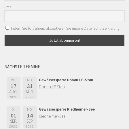
Email
Indem Sie fortfahren, akzeptieren Sie unsere Datenschutzerklärung.
NÄCHSTE TERMINE
Gewässersperre Donau LP-Stau
MO.
MO.
17
31
Donau LP-Stau
AUG.
AUG.
2026
2026
Gewässersperre Riedheimer-See
DI.
MO.
01
14
Riedheimer-See
SEP.
SEP.
2026
2026